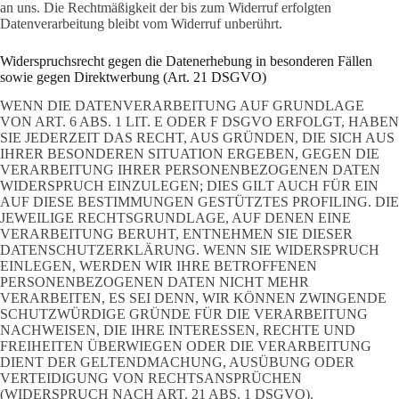
an uns. Die Rechtmäßigkeit der bis zum Widerruf erfolgten
Datenverarbeitung bleibt vom Widerruf unberührt.
Widerspruchsrecht gegen die Datenerhebung in besonderen Fällen
sowie gegen Direktwerbung (Art. 21 DSGVO)
WENN DIE DATENVERARBEITUNG AUF GRUNDLAGE
VON ART. 6 ABS. 1 LIT. E ODER F DSGVO ERFOLGT, HABEN
SIE JEDERZEIT DAS RECHT, AUS GRÜNDEN, DIE SICH AUS
IHRER BESONDEREN SITUATION ERGEBEN, GEGEN DIE
VERARBEITUNG IHRER PERSONENBEZOGENEN DATEN
WIDERSPRUCH EINZULEGEN; DIES GILT AUCH FÜR EIN
AUF DIESE BESTIMMUNGEN GESTÜTZTES PROFILING. DIE
JEWEILIGE RECHTSGRUNDLAGE, AUF DENEN EINE
VERARBEITUNG BERUHT, ENTNEHMEN SIE DIESER
DATENSCHUTZERKLÄRUNG. WENN SIE WIDERSPRUCH
EINLEGEN, WERDEN WIR IHRE BETROFFENEN
PERSONENBEZOGENEN DATEN NICHT MEHR
VERARBEITEN, ES SEI DENN, WIR KÖNNEN ZWINGENDE
SCHUTZWÜRDIGE GRÜNDE FÜR DIE VERARBEITUNG
NACHWEISEN, DIE IHRE INTERESSEN, RECHTE UND
FREIHEITEN ÜBERWIEGEN ODER DIE VERARBEITUNG
DIENT DER GELTENDMACHUNG, AUSÜBUNG ODER
VERTEIDIGUNG VON RECHTSANSPRÜCHEN
(WIDERSPRUCH NACH ART. 21 ABS. 1 DSGVO).